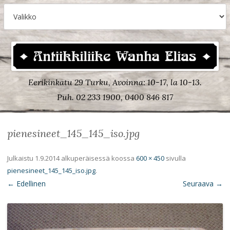
Eerikinkatu 29 Turku, Avoinna: 10-17, la 10-13.
Puh. 02 233 1900, 0400 846 817
pienesineet_145_145_iso.jpg
Julkaistu
1.9.2014
alkuperäisessä koossa
600 × 450
sivulla
pienesineet_145_145_iso.jpg
.
← Edellinen
Seuraava →