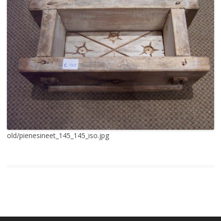
old/pienesineet_145_145_iso.jpg