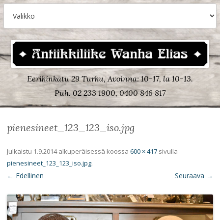
Eerikinkatu 29 Turku, Avoinna: 10-17, la 10-13.
Puh. 02 233 1900, 0400 846 817
pienesineet_123_123_iso.jpg
Julkaistu
1.9.2014
alkuperäisessä koossa
600 × 417
sivulla
pienesineet_123_123_iso.jpg
.
← Edellinen
Seuraava →