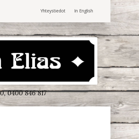
Yhteystiedot
In English
0, 0400 846 817