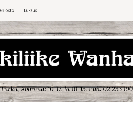
ien osto
Luksus
Turku, Avoinna: 10-17, la 10-13.
Puh. 02 233 190