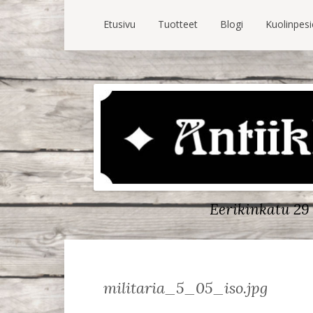
Etusivu
Tuotteet
Blogi
Kuolinpes
Eerikinkatu 29 
militaria_5_05_iso.jpg