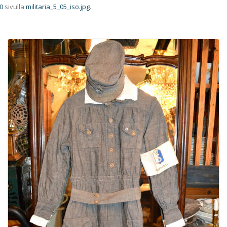
0
sivulla
militaria_5_05_iso.jpg
.