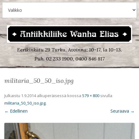
Eerikinkatu 29 Turku, Avoinna: 10-17, la 10-13.
Puh. 02 233 1900, 0400 846 817
militaria_50_50_iso.jpg
Julkaistu
1.9.2014
alkuperäisessä koossa
579 × 800
sivulla
militaria_50_50_iso.jpg
.
← Edellinen
Seuraava →