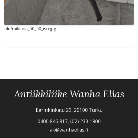
old/militaria_50_50_iso.jpg
Antiikkiliike Wanha Elias
Eerinkinkatu 29, 20100 Turku
0400 846 817, (02) 233 1900
ak@wanhaelias.fi