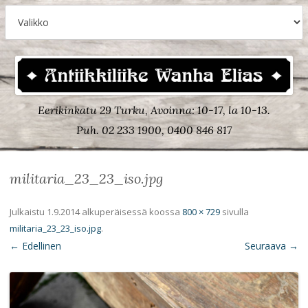
Eerikinkatu 29 Turku, Avoinna: 10-17, la 10-13.
Puh. 02 233 1900, 0400 846 817
militaria_23_23_iso.jpg
Julkaistu
1.9.2014
alkuperäisessä koossa
800 × 729
sivulla
militaria_23_23_iso.jpg
.
← Edellinen
Seuraava →