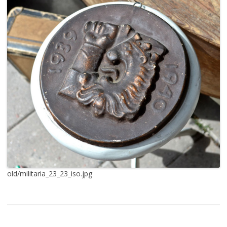
old/militaria_23_23_iso.jpg