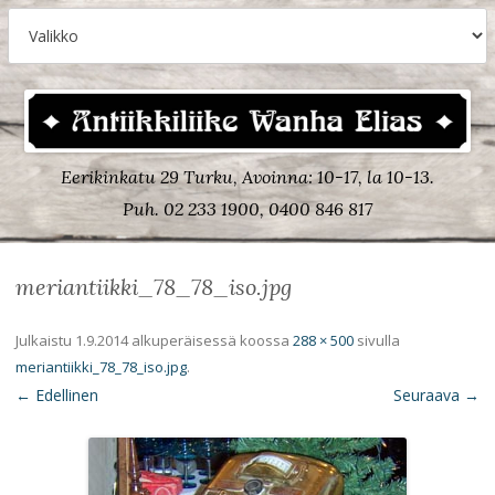
Eerikinkatu 29 Turku, Avoinna: 10-17, la 10-13.
Puh. 02 233 1900, 0400 846 817
meriantiikki_78_78_iso.jpg
Julkaistu
1.9.2014
alkuperäisessä koossa
288 × 500
sivulla
meriantiikki_78_78_iso.jpg
.
← Edellinen
Seuraava →