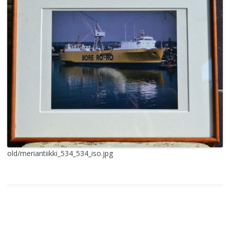
old/meriantiikki_534_534_iso.jpg