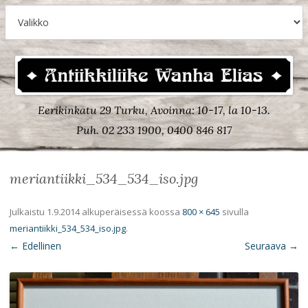
Eerikinkatu 29 Turku, Avoinna: 10-17, la 10-13.
Puh. 02 233 1900, 0400 846 817
meriantiikki_534_534_iso.jpg
Julkaistu
1.9.2014
alkuperäisessä koossa
800 × 645
sivulla
meriantiikki_534_534_iso.jpg
.
← Edellinen
Seuraava →