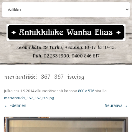
Eerikinkatu 29 Turku, Avoinna: 10-17, la 10-13.
Puh. 02 233 1900, 0400 846 817
meriantiikki_367_367_iso.jpg
Julkaistu
1.9.2014
alkuperäisessä koossa
800 × 576
sivulla
meriantiikki_367_367_iso.jpg
.
← Edellinen
Seuraava →