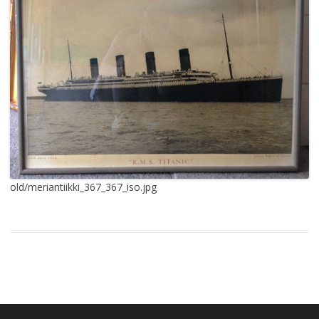
old/meriantiikki_367_367_iso.jpg