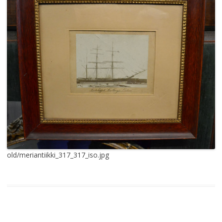
old/meriantiikki_317_317_iso.jpg