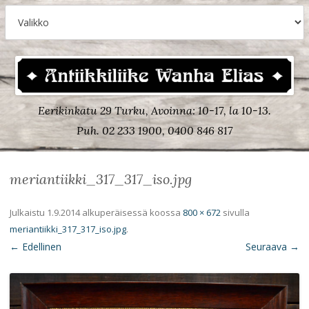
Eerikinkatu 29 Turku, Avoinna: 10-17, la 10-13.
Puh. 02 233 1900, 0400 846 817
meriantiikki_317_317_iso.jpg
Julkaistu
1.9.2014
alkuperäisessä koossa
800 × 672
sivulla
meriantiikki_317_317_iso.jpg
.
← Edellinen
Seuraava →