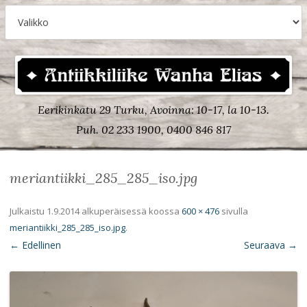
Eerikinkatu 29 Turku, Avoinna: 10-17, la 10-13.
Puh. 02 233 1900, 0400 846 817
meriantiikki_285_285_iso.jpg
Julkaistu
1.9.2014
alkuperäisessä koossa
600 × 476
sivulla
meriantiikki_285_285_iso.jpg
.
← Edellinen
Seuraava →