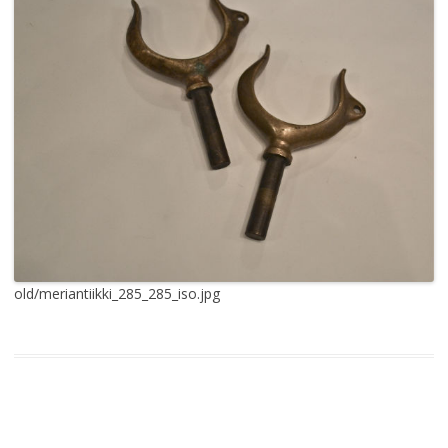
old/meriantiikki_285_285_iso.jpg