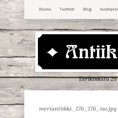
Etusivu
Tuotteet
Blogi
Kuolinpes
Eerikinkatu 29 
meriantiikki_176_176_iso.jpg