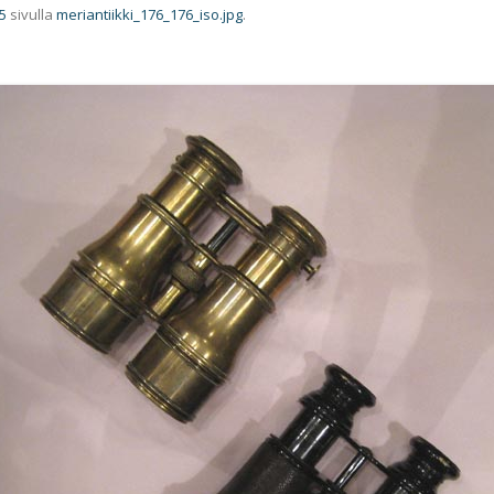
5
sivulla
meriantiikki_176_176_iso.jpg
.