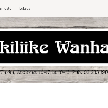
ien osto
Luksus
Turku, Avoinna: 10-17, la 10-13.
Puh. 02 233 190