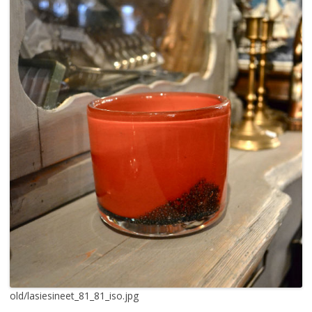
old/lasiesineet_81_81_iso.jpg