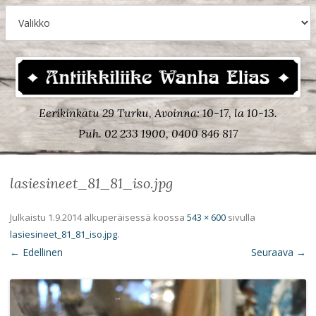
Eerikinkatu 29 Turku, Avoinna: 10-17, la 10-13.
Puh. 02 233 1900, 0400 846 817
lasiesineet_81_81_iso.jpg
Julkaistu
1.9.2014
alkuperäisessä koossa
543 × 600
sivulla
lasiesineet_81_81_iso.jpg
.
← Edellinen
Seuraava →