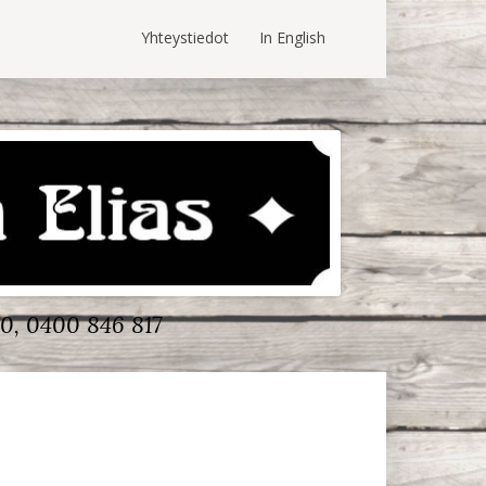
Yhteystiedot
In English
0, 0400 846 817