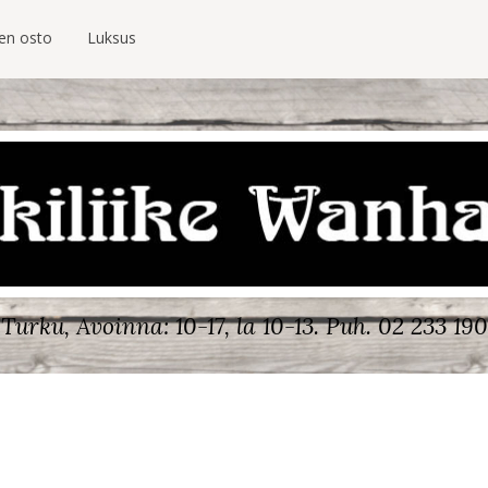
ien osto
Luksus
Turku, Avoinna: 10-17, la 10-13.
Puh. 02 233 190