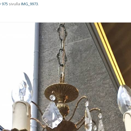
× 975
sivulla
IMG_9973
.