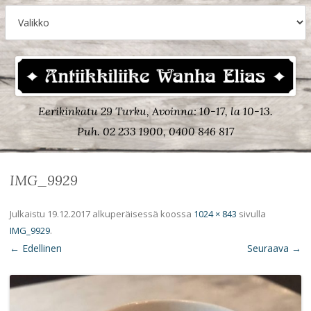
Eerikinkatu 29 Turku, Avoinna: 10-17, la 10-13.
Puh. 02 233 1900, 0400 846 817
IMG_9929
Julkaistu
19.12.2017
alkuperäisessä koossa
1024 × 843
sivulla
IMG_9929
.
← Edellinen
Seuraava →