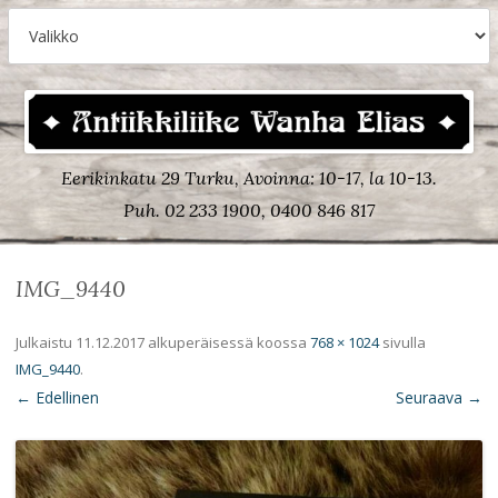
Eerikinkatu 29 Turku, Avoinna: 10-17, la 10-13.
Puh. 02 233 1900, 0400 846 817
IMG_9440
Julkaistu
11.12.2017
alkuperäisessä koossa
768 × 1024
sivulla
IMG_9440
.
← Edellinen
Seuraava →