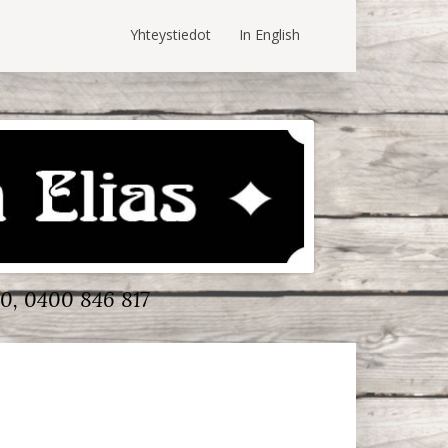
Yhteystiedot
In English
0, 0400 846 817