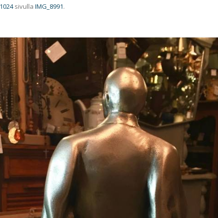
 1024
sivulla
IMG_8991
.