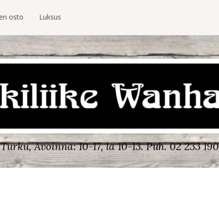
ien osto
Luksus
Turku, Avoinna: 10-17, la 10-13.
Puh. 02 233 190