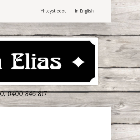
Yhteystiedot
In English
0, 0400 846 817