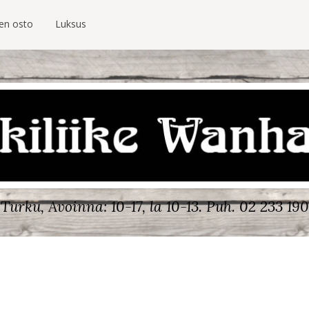
ien osto
Luksus
Turku, Avoinna: 10-17, la 10-13.
Puh. 02 233 190