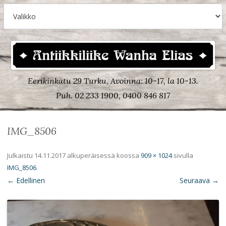
Eerikinkatu 29 Turku, Avoinna: 10-17, la 10-13.
Puh. 02 233 1900, 0400 846 817
IMG_8506
Julkaistu
14.11.2017
alkuperäisessä koossa
909 × 1024
sivulla
IMG_8506
.
← Edellinen
Seuraava →