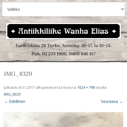
Eerikinkatu 29 Turku, Avoinna: 10-17, la 10-13.
Puh. 02 233 1900, 0400 846 817
IMG_8320
Julkaistu
8.11.2017
alkuperäisessä koossa
1024 × 798
sivulla
IMG_8320
.
← Edellinen
Seuraava →