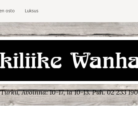
ien osto
Luksus
Turku, Avoinna: 10-17, la 10-13.
Puh. 02 233 190