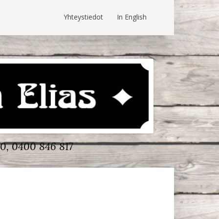
Yhteystiedot
In English
0, 0400 846 817