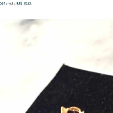
1024
sivulla
IMG_8233
.