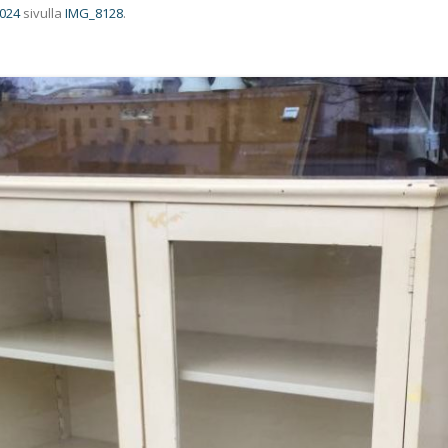
1024
sivulla
IMG_8128
.