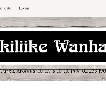
ien osto
Luksus
Turku, Avoinna: 10-17, la 10-13.
Puh. 02 233 190