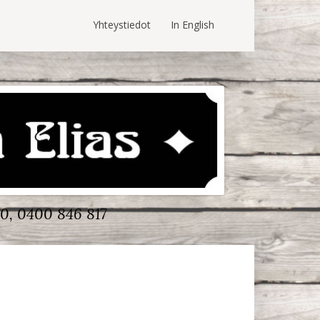
Yhteystiedot
In English
0, 0400 846 817