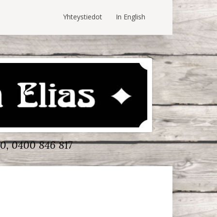
Yhteystiedot
In English
0, 0400 846 817