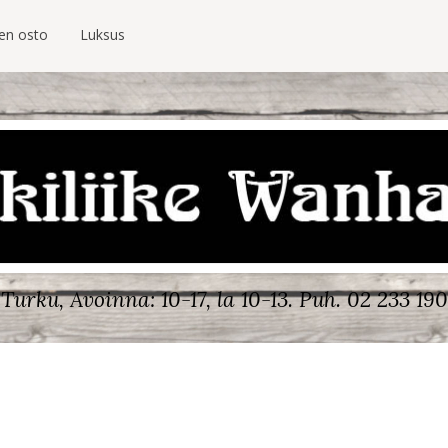
ien osto
Luksus
Turku, Avoinna: 10-17, la 10-13.
Puh. 02 233 190