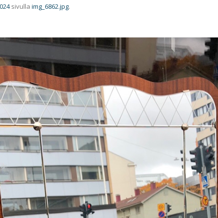
1024
sivulla
img_6862.jpg
.