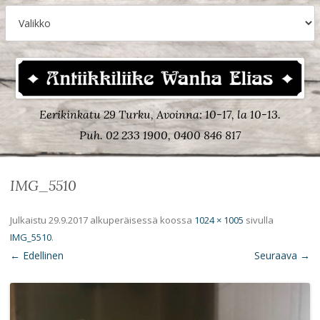
Eerikinkatu 29 Turku, Avoinna: 10-17, la 10-13.
Puh. 02 233 1900, 0400 846 817
IMG_5510
Julkaistu
29.9.2017
alkuperäisessä koossa
1024 × 1005
sivulla
IMG_5510
.
← Edellinen
Seuraava →