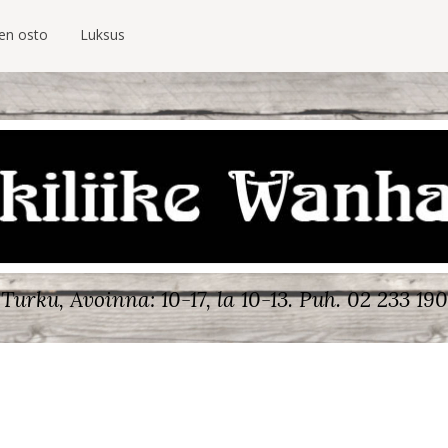
ien osto
Luksus
Turku, Avoinna: 10-17, la 10-13.
Puh. 02 233 190