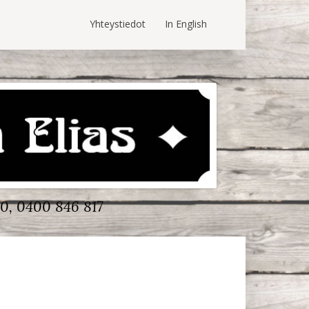
Yhteystiedot
In English
0, 0400 846 817