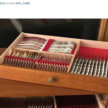
1024
sivulla
IMG_5468
.