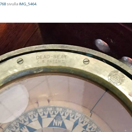
 768
sivulla
IMG_5464
.