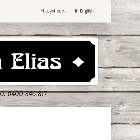
Yhteystiedot
In English
0, 0400 846 817