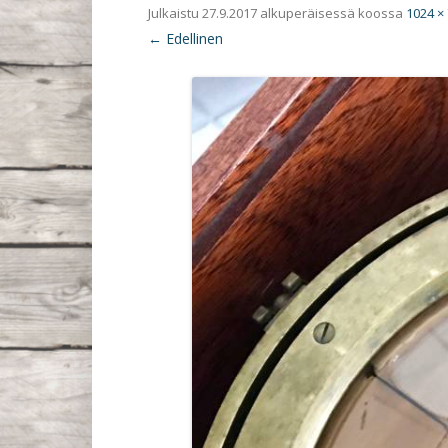
Julkaistu
27.9.2017
alkuperäisessä koossa
1024 ×
← Edellinen