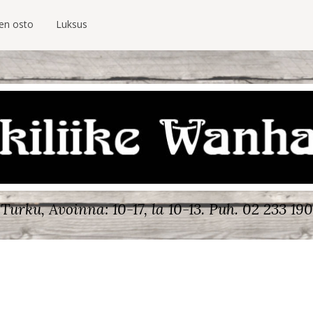
ien osto
Luksus
Turku, Avoinna: 10-17, la 10-13.
Puh. 02 233 190