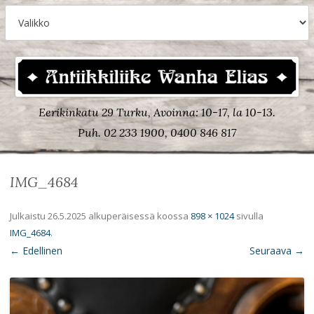
Eerikinkatu 29 Turku, Avoinna: 10-17, la 10-13.
Puh. 02 233 1900, 0400 846 817
IMG_4684
Julkaistu
26.5.2025
alkuperäisessä koossa
898 × 1024
sivulla
IMG_4684
.
← Edellinen
Seuraava →