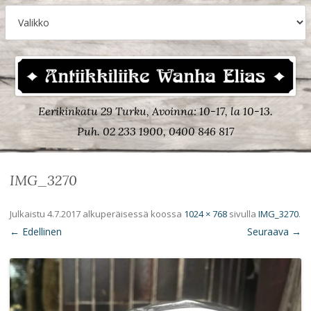
Eerikinkatu 29 Turku, Avoinna: 10-17, la 10-13.
Puh. 02 233 1900, 0400 846 817
IMG_3270
Julkaistu
4.7.2017
alkuperäisessä koossa
1024 × 768
sivulla
IMG_3270
.
← Edellinen
Seuraava →