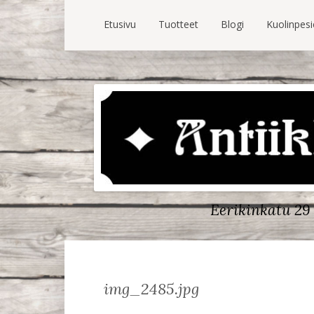
Etusivu
Tuotteet
Blogi
Kuolinpes
Eerikinkatu 29 
img_2485.jpg