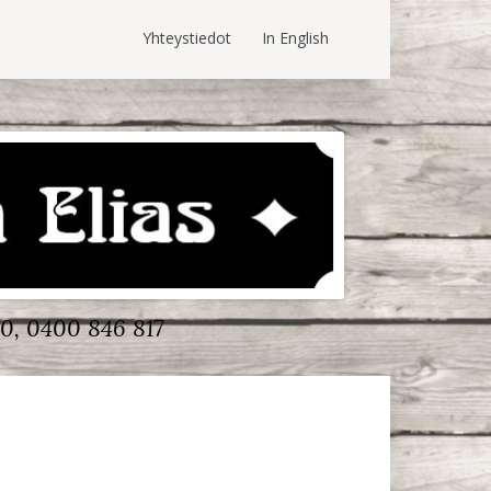
Yhteystiedot
In English
0, 0400 846 817