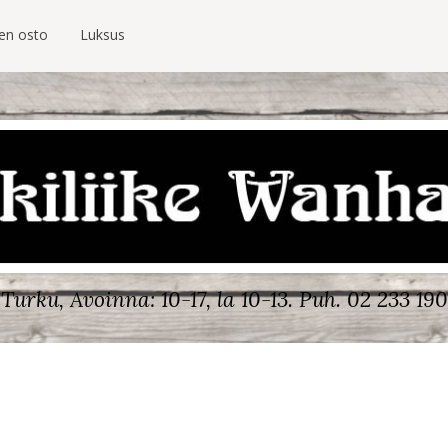
ien osto
Luksus
Turku, Avoinna: 10-17, la 10-13.
Puh. 02 233 190