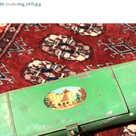
760
sivulla
img_2475.jpg
.