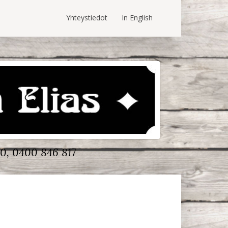
Yhteystiedot
In English
0, 0400 846 817