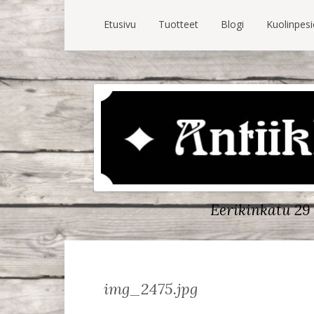
Etusivu
Tuotteet
Blogi
Kuolinpes
Eerikinkatu 29 
img_2475.jpg