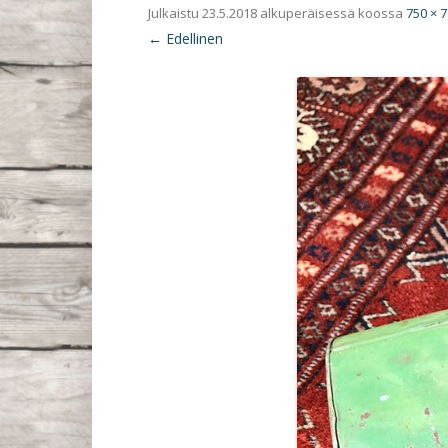
Julkaistu
23.5.2018
alkuperäisessä koossa
750 × 
← Edellinen