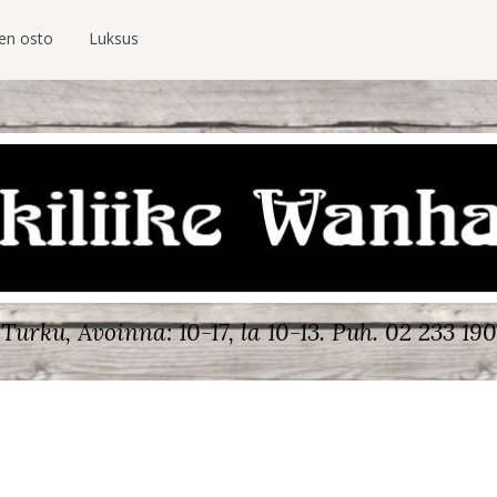
ien osto
Luksus
Turku, Avoinna: 10-17, la 10-13.
Puh. 02 233 190