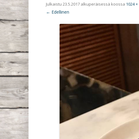
Julkaistu
23.5.2017
alkuperäisessä koossa
1024 ×
← Edellinen