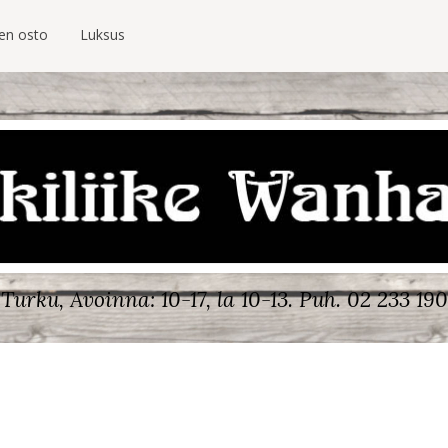
ien osto
Luksus
Turku, Avoinna: 10-17, la 10-13.
Puh. 02 233 190