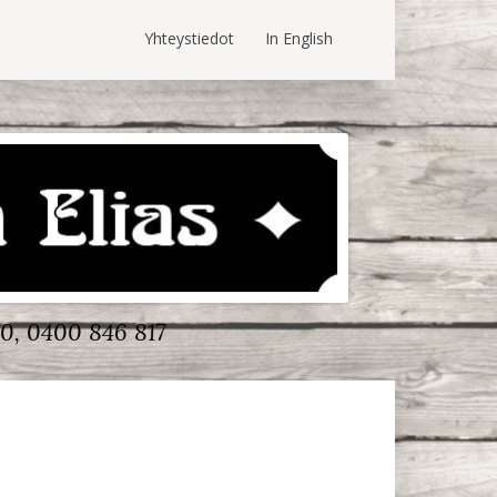
Yhteystiedot
In English
0, 0400 846 817