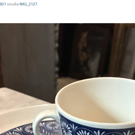
 921
sivulla
IMG_2127
.