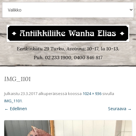
Eerikinkatu 29 Turku, Avoinna: 10-17, la 10-13.
Puh. 02 233 1900, 0400 846 817
IMG_1101
Julkaistu
23.3.2017
alkuperäisessä koossa
1024 × 936
sivulla
IMG_1101
.
← Edellinen
Seuraava →