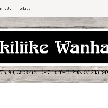
ien osto
Luksus
Turku, Avoinna: 10-17, la 10-13.
Puh. 02 233 190