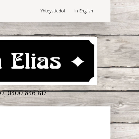
Yhteystiedot
In English
0, 0400 846 817