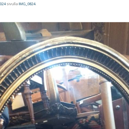
1024
sivulla
IMG_0824
.