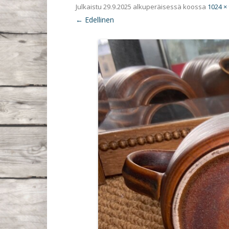
Julkaistu
29.9.2025
alkuperäisessä koossa
1024 ×
← Edellinen