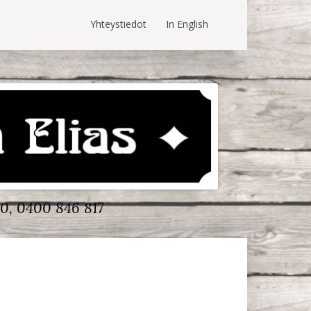
Yhteystiedot
In English
0, 0400 846 817