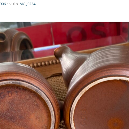
 906
sivulla
IMG_0234
.