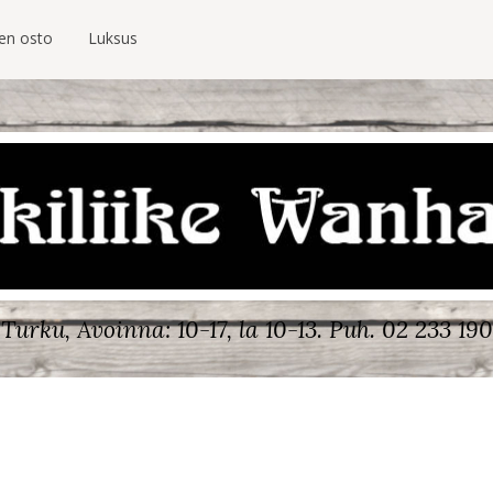
ien osto
Luksus
Turku, Avoinna: 10-17, la 10-13.
Puh. 02 233 190