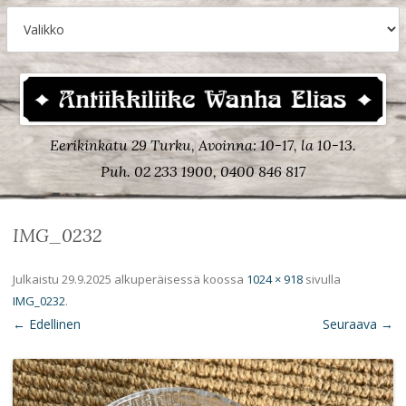
Eerikinkatu 29 Turku, Avoinna: 10-17, la 10-13.
Puh. 02 233 1900, 0400 846 817
IMG_0232
Julkaistu
29.9.2025
alkuperäisessä koossa
1024 × 918
sivulla
IMG_0232
.
← Edellinen
Seuraava →