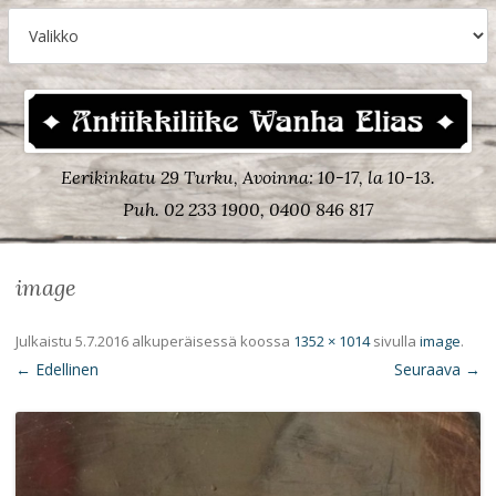
Eerikinkatu 29 Turku, Avoinna: 10-17, la 10-13.
Puh. 02 233 1900, 0400 846 817
image
Julkaistu
5.7.2016
alkuperäisessä koossa
1352 × 1014
sivulla
image
.
← Edellinen
Seuraava →