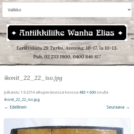
Eerikinkatu 29 Turku, Avoinna: 10-17, la 10-13.
Puh. 02 233 1900, 0400 846 817
ikonit_22_22_iso.jpg
Julkaistu
1.9.2014
alkuperäisessä koossa
483 × 600
sivulla
ikonit_22_22_iso.jpg
.
← Edellinen
Seuraava →