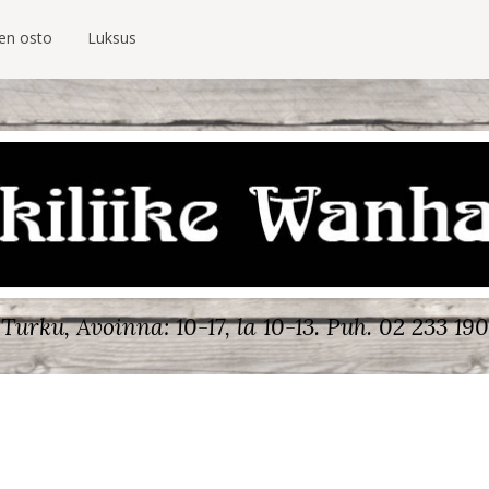
ien osto
Luksus
Turku, Avoinna: 10-17, la 10-13.
Puh. 02 233 190