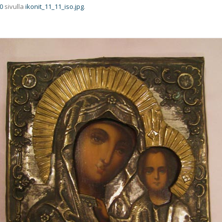
0
sivulla
ikonit_11_11_iso.jpg
.