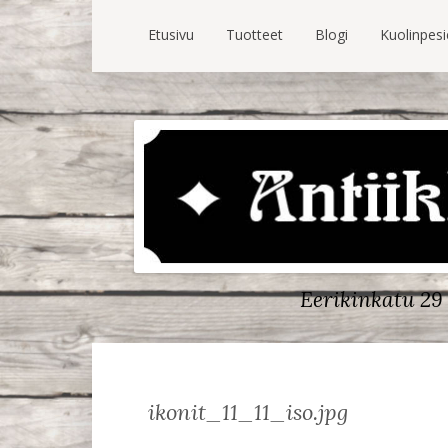
Etusivu
Tuotteet
Blogi
Kuolinpes
Eerikinkatu 29 
ikonit_11_11_iso.jpg