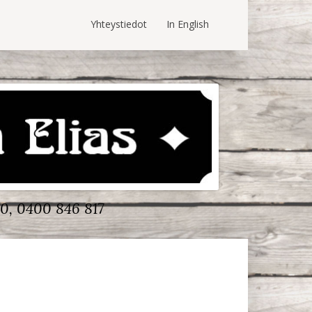
Yhteystiedot
In English
0, 0400 846 817