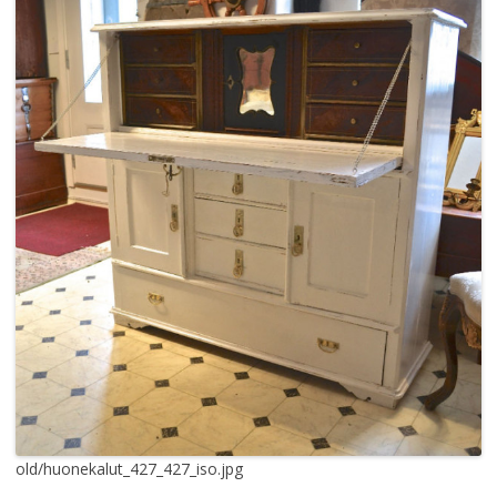
old/huonekalut_427_427_iso.jpg