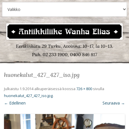
Eerikinkatu 29 Turku, Avoinna: 10-17, la 10-13.
Puh. 02 233 1900, 0400 846 817
huonekalut_427_427_iso.jpg
Julkaistu
1.9.2014
alkuperäisessä koossa
726 × 800
sivulla
huonekalut_427_427_iso.jpg
.
← Edellinen
Seuraava →