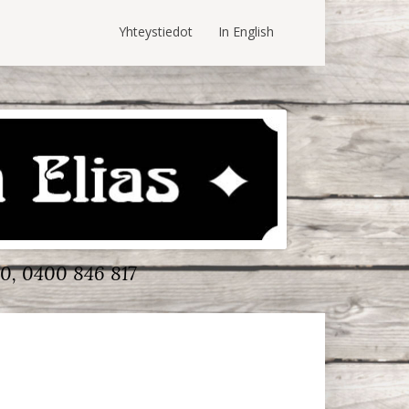
Yhteystiedot
In English
0, 0400 846 817