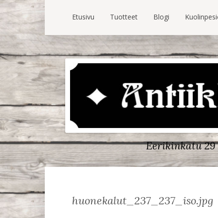
Etusivu
Tuotteet
Blogi
Kuolinpes
Eerikinkatu 29 
huonekalut_237_237_iso.jpg