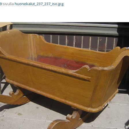
9
sivulla
huonekalut_237_237_iso.jpg
.