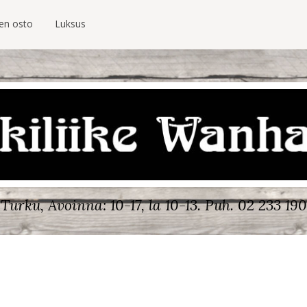
ien osto
Luksus
Turku, Avoinna: 10-17, la 10-13.
Puh. 02 233 190