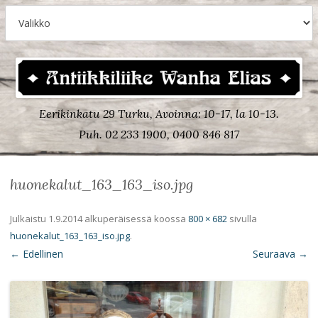
Eerikinkatu 29 Turku, Avoinna: 10-17, la 10-13.
Puh. 02 233 1900, 0400 846 817
huonekalut_163_163_iso.jpg
Julkaistu
1.9.2014
alkuperäisessä koossa
800 × 682
sivulla
huonekalut_163_163_iso.jpg
.
← Edellinen
Seuraava →