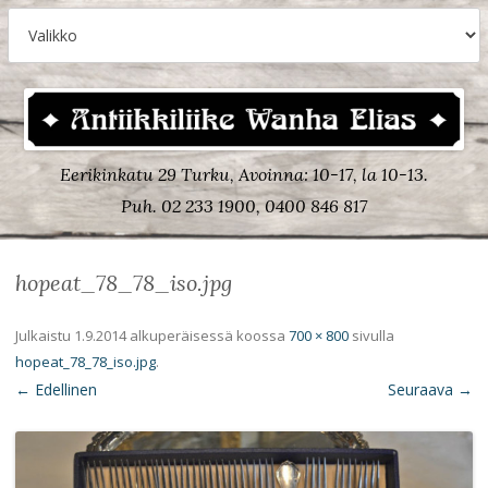
Eerikinkatu 29 Turku, Avoinna: 10-17, la 10-13.
Puh. 02 233 1900, 0400 846 817
hopeat_78_78_iso.jpg
Julkaistu
1.9.2014
alkuperäisessä koossa
700 × 800
sivulla
hopeat_78_78_iso.jpg
.
← Edellinen
Seuraava →