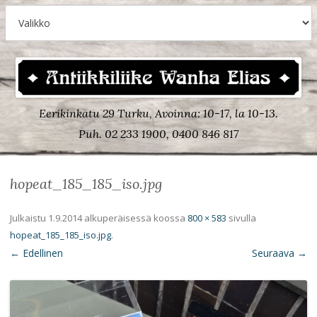
Eerikinkatu 29 Turku, Avoinna: 10-17, la 10-13.
Puh. 02 233 1900, 0400 846 817
hopeat_185_185_iso.jpg
Julkaistu
1.9.2014
alkuperäisessä koossa
800 × 583
sivulla
hopeat_185_185_iso.jpg
.
← Edellinen
Seuraava →