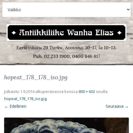
Eerikinkatu 29 Turku, Avoinna: 10-17, la 10-13.
Puh. 02 233 1900, 0400 846 817
hopeat_178_178_iso.jpg
Julkaistu
1.9.2014
alkuperäisessä koossa
800 × 602
sivulla
hopeat_178_178_iso.jpg
.
← Edellinen
Seuraava →