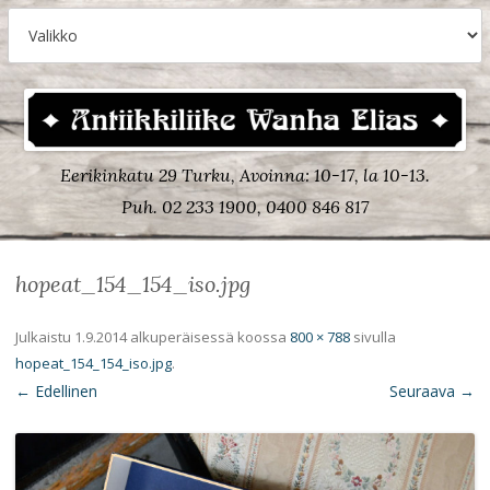
Eerikinkatu 29 Turku, Avoinna: 10-17, la 10-13.
Puh. 02 233 1900, 0400 846 817
hopeat_154_154_iso.jpg
Julkaistu
1.9.2014
alkuperäisessä koossa
800 × 788
sivulla
hopeat_154_154_iso.jpg
.
← Edellinen
Seuraava →