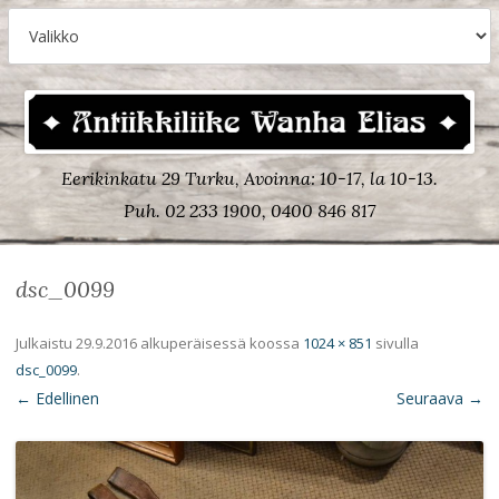
Eerikinkatu 29 Turku, Avoinna: 10-17, la 10-13.
Puh. 02 233 1900, 0400 846 817
dsc_0099
Julkaistu
29.9.2016
alkuperäisessä koossa
1024 × 851
sivulla
dsc_0099
.
← Edellinen
Seuraava →