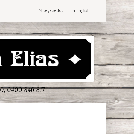
Yhteystiedot
In English
0, 0400 846 817