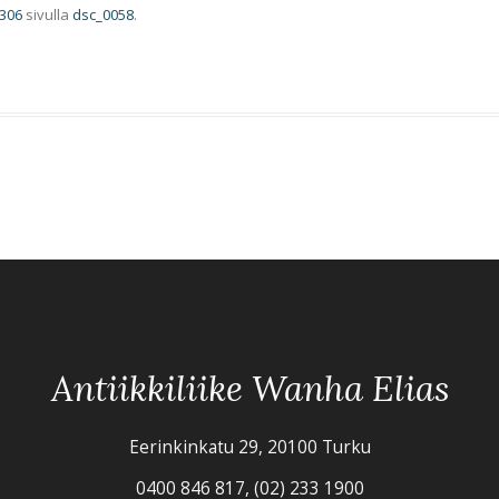
 306
sivulla
dsc_0058
.
Antiikkiliike Wanha Elias
Eerinkinkatu 29, 20100 Turku
0400 846 817, (02) 233 1900