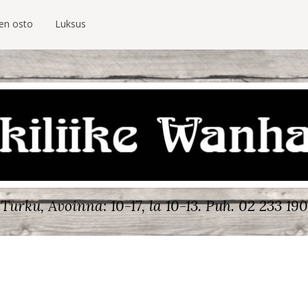
ien osto
Luksus
Turku, Avoinna: 10-17, la 10-13.
Puh. 02 233 190