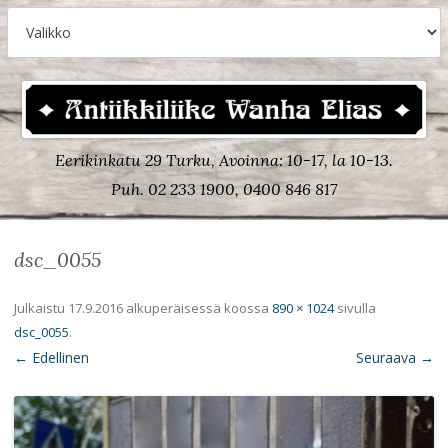
Eerikinkatu 29 Turku, Avoinna: 10-17, la 10-13.
Puh. 02 233 1900, 0400 846 817
dsc_0055
Julkaistu
17.9.2016
alkuperäisessä koossa
890 × 1024
sivulla
dsc_0055
.
← Edellinen
Seuraava →