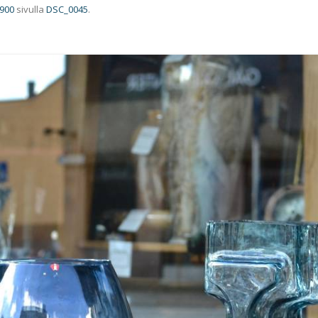
 900
sivulla
DSC_0045
.