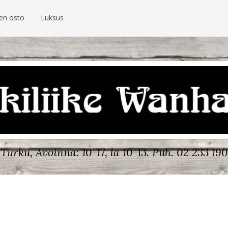
ien osto
Luksus
Turku, Avoinna: 10-17, la 10-13.
Puh. 02 233 190