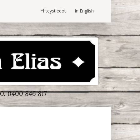
Yhteystiedot
In English
0, 0400 846 817