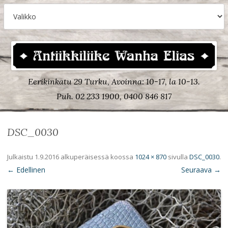
Eerikinkatu 29 Turku, Avoinna: 10-17, la 10-13.
Puh. 02 233 1900, 0400 846 817
DSC_0030
Julkaistu
1.9.2016
alkuperäisessä koossa
1024 × 870
sivulla
DSC_0030
.
← Edellinen
Seuraava →