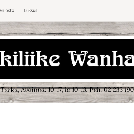
ien osto
Luksus
Turku, Avoinna: 10-17, la 10-13.
Puh. 02 233 190