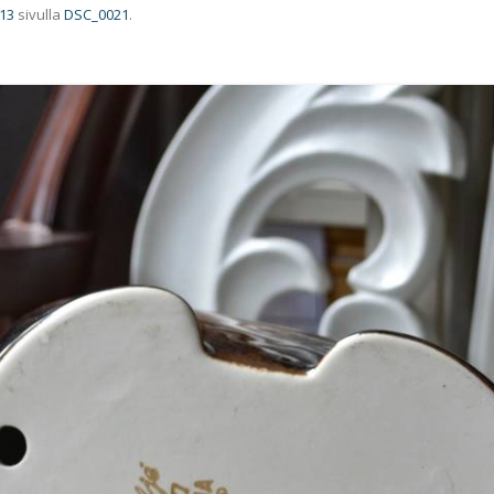
813
sivulla
DSC_0021
.