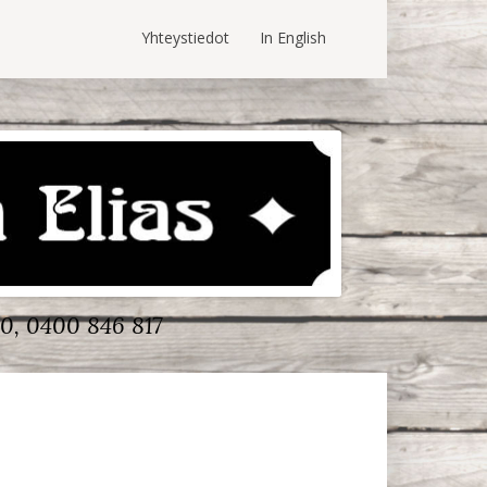
Yhteystiedot
In English
0, 0400 846 817